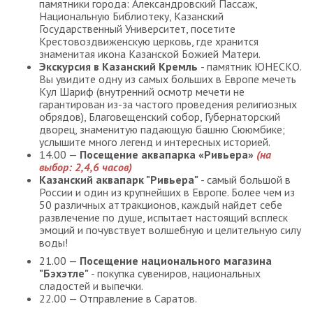
памятники города: Александровский Пассаж,
Национальную Библиотеку, Казанский
Государственный Университет, посетите
Крестовоздвиженскую церковь, где хранится
знаменитая икона Казанской Божией Матери.
Экскурсия в Казанский Кремль
- памятник ЮНЕСКО.
Вы увидите одну из самых больших в Европе мечеть
Кул Шариф (внутренний осмотр мечети не
гарантирован из-за частого проведения религиозных
обрядов), Благовещенский собор, Губернаторский
дворец, знаменитую падающую башню Сююмбике;
услышите много легенд и интересных историей.
14.00 —
Посещение аквапарка «Ривьера»
(на
выбор: 2,4,6 часов)
Казанский аквапарк "Ривьера"
- самый большой в
России и один из крупнейших в Европе. Более чем из
50 различных аттракционов, каждый найдет себе
развлечение по душе, испытает настоящий всплеск
эмоций и почувствует волшебную и целительную силу
воды!
21.00 —
Посещение национального магазина
"Бэхэтле"
- покупка сувениров, национальных
сладостей и выпечки.
22.00 — Отправление в Саратов.