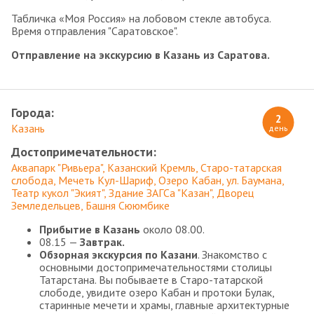
Табличка «Моя Россия» на лобовом стекле автобуса.
Время отправления "Саратовское".
Отправление на экскурсию в Казань из Саратова.
Города:
2
Казань
день
Достопримечательности:
Аквапарк "Ривьера"
Казанский Кремль
Старо-татарская
слобода
Мечеть Кул-Шариф
Озеро Кабан
ул. Баумана
Театр кукол "Экият"
Здание ЗАГСа "Казан"
Дворец
Земледельцев
Башня Сююмбике
Прибытие в Казань
около 08.00.
08.15 —
Завтрак.
Обзорная экскурсия по Казани
. Знакомство с
основными достопримечательностями столицы
Татарстана. Вы побываете в Старо-татарской
слободе, увидите озеро Кабан и протоки Булак,
старинные мечети и храмы, главные архитектурные