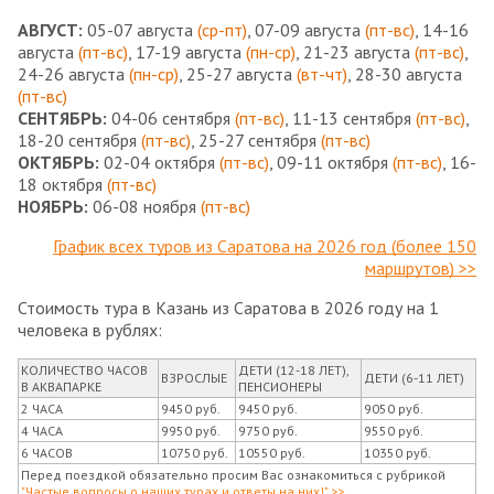
АВГУСТ:
05-07 августа
(ср-пт)
, 07-09 августа
(пт-вс)
, 14-16
августа
(пт-вс)
, 17-19 августа
(пн-ср)
, 21-23 августа
(пт-вс)
,
24-26 августа
(пн-ср)
, 25-27 августа
(вт-чт)
, 28-30 августа
(пт-вс)
СЕНТЯБРЬ:
04-06 сентября
(пт-вс)
, 11-13 сентября
(пт-вс)
,
18-20 сентября
(пт-вс)
, 25-27 сентября
(пт-вс)
ОКТЯБРЬ:
02-04 октября
(пт-вс)
, 09-11 октября
(пт-вс)
, 16-
18 октября
(пт-вс)
НОЯБРЬ:
06-08 ноября
(пт-вс)
График всех туров из Саратова на 2026 год (более 150
маршрутов) >>
Стоимость тура в Казань из Саратова в 2026 году на 1
человека в рублях:
КОЛИЧЕСТВО ЧАСОВ
ДЕТИ (12-18 ЛЕТ),
ВЗРОСЛЫЕ
ДЕТИ (6-11 ЛЕТ)
В АКВАПАРКЕ
ПЕНСИОНЕРЫ
2 ЧАСА
9450 руб.
9450 руб.
9050 руб.
4 ЧАСА
9950 руб.
9750 руб.
9550 руб.
6 ЧАСОВ
10750 руб.
10550 руб.
10350 руб.
Перед поездкой обязательно просим Вас ознакомиться с рубрикой
"Частые вопросы о наших турах и ответы на них!" >>