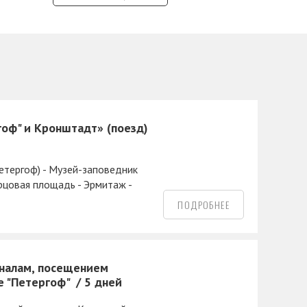
оф" и Кронштадт» (поезд)
етергоф) - Музей-заповедник
рцовая площадь - Эрмитаж -
ПОДРОБНЕЕ
каналам, посещением
е "Петергоф"
5 дней