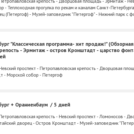
Петропавловская крепость - Дворцовая площадь - Эрмитаж - Нев
р - Теплоходная прогулка по рекам и каналам Санкт-Петербург
ец (Петергоф) - Музей-заповедник "Петергоф" - Нижний парк с 
ург "Классическая программа- хит продаж!" (Обзорная 
репость - Эрмитаж - остров Кронштадт - царство фон
ней
 Невский проспект - Петропавловская крепость - Дворцовая пло
т - Морской собор - Петергоф
бург + Ораниенбаум
5 дней
 Петропавловская крепость - Невский проспект - Ломоносов - Д
итайский дворец - Остров Кронштадт - Музей-заповедник "Петер