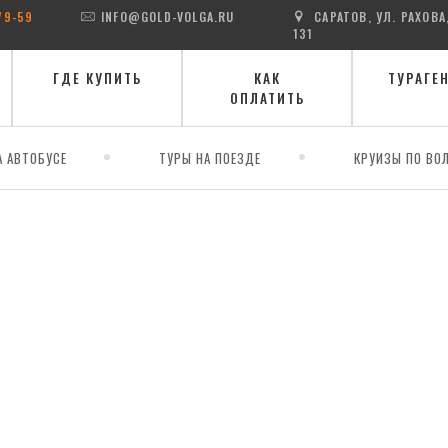
79-59
INFO@GOLD-VOLGA.RU
САРАТОВ, УЛ. РАХОВА
131
ГДЕ КУПИТЬ
КАК
ТУРАГЕ
ОПЛАТИТЬ
А АВТОБУСЕ
ТУРЫ НА ПОЕЗДЕ
КРУИЗЫ ПО ВОЛ
ий каньон - Черкейское водохранилище - бархан Сары-Кум - старинный Д