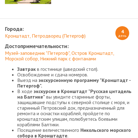
Города:
4
Кронштадт
Петродворец (Петергоф)
день
Достопримечательности:
Музей-заповедник "Петергоф"
Остров Кронштадт
Морской собор
Нижний парк с фонтанами
Завтрак
в гостинице (шведский стол).
Освобождение и сдача номеров.
Выезд на
экскурсионную программу "Кронштадт -
Петергоф".
В ходе
экскурсии в Кронштадт "Русская цитадель
на Балтике"
вы увидите старинные форты,
защищавшие подступы к северной столице с моря, и
старинный Петровский док, предназначенный для
ремонта и оснастки кораблей, пройдете по
кронштадтским улицам, полюбуетесь боевыми
кораблями Балтики.
Посещение величественного
Никольского морского
собора в Кронштадте
.