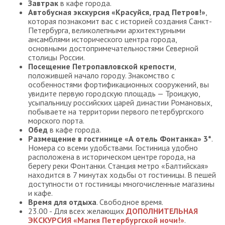
Завтрак
в кафе города.
Автобусная экскурсия «Красуйся, град Петров!»
,
которая познакомит вас с историей создания Санкт-
Петербурга, великолепными архитектурными
ансамблями исторического центра города,
основными достопримечательностями Северной
столицы России.
Посещение Петропавловской крепости
,
положившей начало городу. Знакомство с
особенностями фортификационных сооружений, вы
увидите первую городскую площадь — Троицкую,
усыпальницу российских царей династии Романовых,
побываете на территории первого петербургского
морского порта.
Обед
в кафе города.
Размещение в гостинице «А отель Фонтанка» 3*
.
Номера со всеми удобствами. Гостиница удобно
расположена в историческом центре города, на
берегу реки Фонтанки. Станция метро «Балтийская»
находится в 7 минутах ходьбы от гостиницы. В пешей
доступности от гостиницы многочисленные магазины
и кафе.
Время для отдыха
. Свободное время.
23.00 - Для всех желающих
ДОПОЛНИТЕЛЬНАЯ
ЭКСКУРСИЯ «Магия Петербургской ночи!»
.