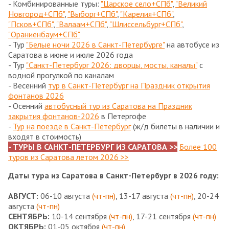
- Комбинированные туры:
"Царское село+СПб"
,
"Великий
Новгород+СПб"
,
"Выборг+СПб"
,
"Карелия+СПб"
,
"Псков+СПб"
,
"Валаам+СПб"
,
"Шлиссельбург+СПб"
,
"Ораниенбаум+СПб"
- Тур
"Белые ночи 2026 в Санкт-Петербурге"
на автобусе из
Саратова в июне и июле 2026 года
- Тур
"Санкт-Петербург 2026: дворцы, мосты, каналы"
с
водной прогулкой по каналам
- Весенний
тур в Санкт-Петербург на Праздник открытия
фонтанов 2026
- Осенний
автобусный тур из Саратова на Праздник
закрытия фонтанов-2026
в Петергофе
-
Тур на поезде в Санкт-Петербург
(ж/д билеты в наличии и
входят в стоимость)
- ТУРЫ В САНКТ-ПЕТЕРБУРГ ИЗ САРАТОВА >>
Более 100
туров из Саратова летом 2026 >>
Даты тура из Саратова в Санкт-Петербург в 2026 году:
АВГУСТ:
06-10 августа
(чт-пн)
, 13-17 августа
(чт-пн)
, 20-24
августа
(чт-пн)
СЕНТЯБРЬ:
10-14 сентября
(чт-пн)
, 17-21 сентября
(чт-пн)
ОКТЯБРЬ:
01-05 октября
(чт-пн)