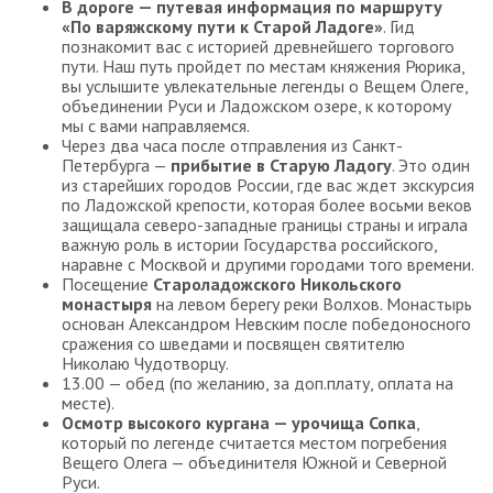
В дороге — путевая информация по маршруту
«По варяжскому пути к Старой Ладоге»
. Гид
познакомит вас с историей древнейшего торгового
пути. Наш путь пройдет по местам княжения Рюрика,
вы услышите увлекательные легенды о Вещем Олеге,
объединении Руси и Ладожском озере, к которому
мы с вами направляемся.
Через два часа после отправления из Санкт-
Петербурга —
прибытие в Старую Ладогу
. Это один
из старейших городов России, где вас ждет экскурсия
по Ладожской крепости, которая более восьми веков
защищала северо-западные границы страны и играла
важную роль в истории Государства российского,
наравне с Москвой и другими городами того времени.
Посещение
Староладожского Никольского
монастыря
на левом берегу реки Волхов. Монастырь
основан Александром Невским после победоносного
сражения со шведами и посвящен святителю
Николаю Чудотворцу.
13.00 — обед (по желанию, за доп.плату, оплата на
месте).
Осмотр высокого кургана — урочища Сопка
,
который по легенде считается местом погребения
Вещего Олега — объединителя Южной и Северной
Руси.