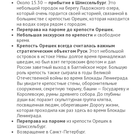
Около 15.30 —
прибытие в Шлиссельбург
. Это
небольшой городок на берегу Ладожского озера,
который очень гордится своей историей, связанной в
большинстве с крепостью Орешек, которая находится
на водах озера рядом с городом.
Переправа на пароме до крепости Орешек.
Небольшая экскурсия по крепости
и свободное
время.
Крепость Орешек всегда считалась важным
стратегическим объектом Руси
. Этот небольшой
островок в истоке Невы долгое время принадлежал
шведам, но был взят петровским флотом и дал
России заветный выход в Балтийское море. Большую
роль крепость также сыграла в годы Великой
Отечественной войны во время Блокады Ленинграда.
Вы увидите крепостные стены, оборонительные
сооружения, секретную тюрьму, башни — Государеву и
Королевскую, руины древнего собора. До глубины
души вас поразит скульптурная группа клятва,
посвященная людям, оберегавшим Дорогу жизни,
которая проходила как раз здесь во время Блокады
Ленинграда.
Переправа на пароме
из крепости Орешек в
Шлиссельбург.
Возвращение в Санкт-Петербург.