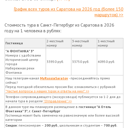
График всех туров из Саратова на 2026 год (более 150
маршрутов) >>
Стоимость тура в Санкт-Петербург из Саратова в 2026
году на 1 человека в рублях:
2-местный
3-местный
1-местный
Гостиница
номер
номер
номер
"А ФОНТАНКА" 3*
Номера с удобствами
Исторический центр
33950 руб.
33750 руб.
40950 руб.
города
Набережная реки
Фонтанка
Наш телеграм-канал
MyRussiaSaratov
- присоединяйтесь прямо
сейчас!
Перед поездкой обязательно просим Вас ознакомиться с рубрикой
"Частые вопросы о наших турах и ответы на них!" >>
Телефон сопровождающего (экскурсовода) публикуется за 1-2 дня до
начала тура в разделе
"Отправление" >>
В данном туре мы планируем размещение в
гостинице "А Отель
Фонтанка" 3*, г. Санкт-Петербург
Гостиница может быть заменена на равнозначную или более высокой
категории
Скидки:
пенсионерам
–
200 руб.
, школьникам и студентам –
700 руб.