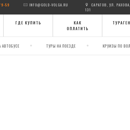
79-59
INFO@GOLD-VOLGA.RU
САРАТОВ, УЛ. РАХОВА
131
ГДЕ КУПИТЬ
КАК
ТУРАГЕ
ОПЛАТИТЬ
А АВТОБУСЕ
ТУРЫ НА ПОЕЗДЕ
КРУИЗЫ ПО ВОЛ
поезд): Сергиев Посад - Переславль-Залесский - Ростов - Ярославль - Ко