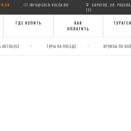
79-59
INFO@GOLD-VOLGA.RU
САРАТОВ, УЛ. РАХОВА
131
ГДЕ КУПИТЬ
КАК
ТУРАГЕ
ОПЛАТИТЬ
А АВТОБУСЕ
ТУРЫ НА ПОЕЗДЕ
КРУИЗЫ ПО ВОЛ
льбрус - Чечня - Дагестан - Сулакский каньон - Владикавказ)