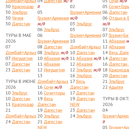
Домбай+Архыз
04
Дагестан
ж/
д
05
Сочи
ж/д
30
Краснодар
д
02
05
Сочи+Гор
30
Эльбрус
05
Грузия+Армения
06
Дагестан
30
Чечня
Грузия+Армения
ж/д
06
Отдых в Г
30
Дагестан
ж/д
03
Эльбрус
ж/д
06
Эльбрус
03
07
Эльбрус
ТУРЫ В МАЕ
06
Грузия+Армения
07
Грузия+Ба
2026
Грузия+Армения
10
11
Абхазия
ж
07
08
Дагестан
Домбай+Архыз
12
Абхазия
Домбай+Архыз
08
Эльбрус
ж/д
10
Дагестан
14
Весь Даге
07
Ингушетия
10
Абхазия
ж/д
11
Абхазия
ж/д
14
Дагестан
07
Дагестан
11
Абхазия
12
Абхазия
16
Дагестан
23
Дагестан
12
Ингушетия
12
Эльбрус
ж/д
18
Краснода
13
16
Эльбрус
20
Дагестан
ТУРЫ В ИЮНЕ
Домбай+Архыз
17
Весь
21
Эльбрус
2026
16
Сочи
ж/д
Дагестан
22
Адыгея
10
Эльбрус
16
Сочи+горы
17
Дагестан
10
Дагестан
19
Весь
19
Дагестан
ТУРЫ В ОКТ
11
Краснодар
Дагестан
NEW
2026
21
19
Дагестан
23
Дагестан
04
Домбай+Архыз
20
Эльбрус
24
Эльбрус
Грузия+Арме
24
Дагестан
21
Дагестан
д
NEW
05
Грузия+А