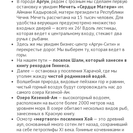
В городе
Аргун
, рядом с Грозным мы сделаем первую
остановку и увидим
Мечеть «Сердце Матери»
им.
Аймани Кадыровой, матери президента Республики
Чечня. Мечеть рассчитана на 15 тысяч человек. Для
удобства верующих предусмотрено множество
входных дверей — всего их 26! Вдоль лестницы,
которая ведет к центральному входу, стекают два
ручья с рыбами.
Здесь же мы увидим бизнес-центр «Аргун-Сити» и
перекрестье дорог. Мы выберем ту, которая ведет в
горы.
На нашем пути —
поселок Шали, который занесен в
книгу рекордов Гиннеса.
Далее — остановка у поселения Харачой, где мы
утолим жажду
чистой родниковой водой.
Волшебная природа, видовые пейзажи гор и равнин,
чистый горный воздух будут сопровождать нас до
самого озера Кезеной-Ам.
Озеро Кезеной-Ам
— высокогорный водоем,
расположен на высоте более 2000 метров над
уровнем моря. В озере обитают несколько видов рыб,
занесенных в Красную книгу.
Осмотр
«мертвого» поселения Хой
— это древний
аул, основанный много сотен лет назад, сохранивший
на себе петроглифы XI века. Гонимые кочевниками и