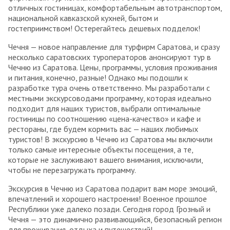
отличных гостиницах, комфортабельным автотранспортом,
национальной кавказской кухней, бытом и
гостеприимством! Остерегайтесь дешевых подделок!
Чечня — новое направление для турфирм Саратова, и сразу
несколько саратовских туроператоров анонсируют тур в
Чечню из Саратова. Цены, программы, условия проживания
и питания, конечно, разные! Однако мы подошли к
разработке тура очень ответственно. Мы разработали с
местными экскурсоводами программу, которая идеально
подходит для наших туристов, выбрали оптимальные
гостиницы по соотношению «цена-качество» и кафе и
рестораны, где будем кормить вас — наших любимых
туристов! В экскурсию в Чечню из Саратова мы включили
только самые интересные объекты посещения, а те,
которые не заслуживают вашего внимания, исключили,
чтобы не перезагружать программу.
Экскурсия в Чечню из Саратова подарит вам море эмоций,
впечатлений и хорошего настроения! Военное прошлое
Республики уже далеко позади. Сегодня город Грозный и
Чечня — это динамично развивающийся, безопасный регион
для проживания, отдыха и путешествий!