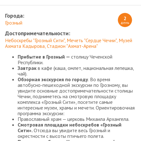
Города:
2
Грозный
день
Достопримечательности:
Небоскребы "Грозный Сити"
Мечеть "Сердце Чечни"
Музей
Ахмата Кадырова
Стадион "Ахмат-Арена"
Прибытие в Грозный —
столицу Чеченской
Республики.
Завтрак
в кафе (каша, омлет, национальная лепешка,
чай).
Обзорная экскурсия по городу
. Во время
автобусно-пешеходной экскурсии по Грозному, вы
увидите основные достопримечательности столицы
Чечни, подниметесь на смотровую площадку
комплекса «Грозный Сити», посетите самые
интересные музеи, храмы и мечети. Ориентировочная
программа экскурсии:
Православный храм — церковь Михаила Архангела.
Смотровая площадки небоскребов «Грозный
Сити».
Отсюда вы увидите весь Грозный и
окрестности с высоты птичьего полета.