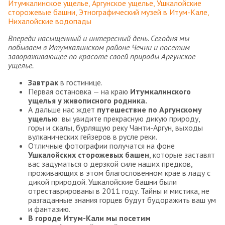
Итумкалинское ущелье
Аргунское ущелье
Ушкалойские
сторожевые башни
Этнографический музей в Итум-Кале
Нихалойские водопады
Впереди насыщенный и интересный день. Сегодня мы
побываем в Итумкалинском районе Чечни и посетим
завораживающее по красоте своей природы Аргунское
ущелье.
Завтрак
в гостинице.
Первая остановка — на краю
Итумкалинского
ущелья у живописного родника.
А дальше нас ждет
путешествие по Аргунскому
ущелью
: вы увидите прекрасную дикую природу,
горы и скалы, бурлящую реку Чанти-Аргун, выходы
вулканических гейзеров в русле реки.
Отличные фотографии получатся на фоне
Ушкалойских сторожевых башен
, которые заставят
вас задуматься о дерзкой силе наших предков,
проживающих в этом благословенном крае в ладу с
дикой природой. Ушкалойские башни были
отреставрированы в 2011 году. Тайны и мистика, не
разгаданные знания горцев будут будоражить ваш ум
и фантазию.
В городе Итум-Кали мы посетим