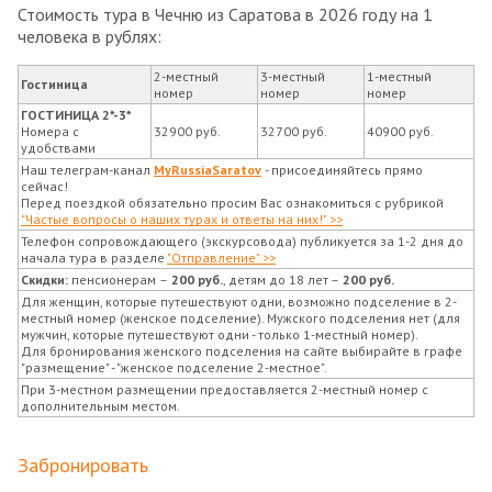
Стоимость тура в Чечню из Саратова в 2026 году на 1
человека в рублях:
2-местный
3-местный
1-местный
Гостиница
номер
номер
номер
ГОСТИНИЦА 2*-3*
Номера с
32900 руб.
32700 руб.
40900 руб.
удобствами
Наш телеграм-канал
MyRussiaSaratov
- присоединяйтесь прямо
сейчас!
Перед поездкой обязательно просим Вас ознакомиться с рубрикой
"Частые вопросы о наших турах и ответы на них!" >>
Телефон сопровождающего (экскурсовода) публикуется за 1-2 дня до
начала тура в разделе
"Отправление" >>
Скидки:
пенсионерам
–
200 руб.
, детям до 18 лет –
200 руб.
Для женщин, которые путешествуют одни, возможно подселение в 2-
местный номер (женское подселение). Мужского подселения нет (для
мужчин, которые путешествуют одни - только 1-местный номер).
Для бронирования женского подселения на сайте выбирайте в графе
"размещение" - "женское подселение 2-местное".
При 3-местном размещении предоставляется 2-местный номер с
дополнительным местом.
Забронировать