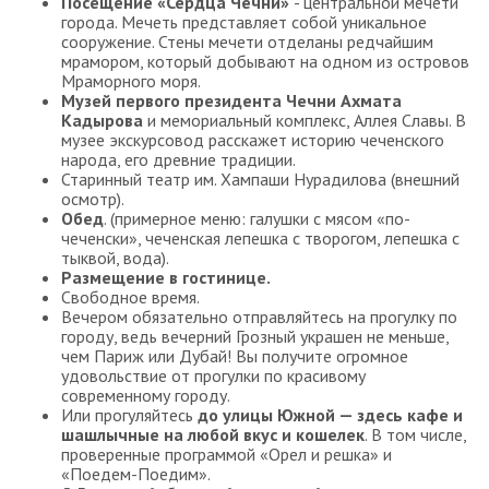
Посещение «Сердца Чечни»
- центральной мечети
города. Мечеть представляет собой уникальное
сооружение. Стены мечети отделаны редчайшим
мрамором, который добывают на одном из островов
Мраморного моря.
Музей первого президента Чечни Ахмата
Кадырова
и мемориальный комплекс, Аллея Славы. В
музее экскурсовод расскажет историю чеченского
народа, его древние традиции.
Старинный театр им. Хампаши Нурадилова (внешний
осмотр).
Обед
. (примерное меню: галушки с мясом «по-
чеченски», чеченская лепешка с творогом, лепешка с
тыквой, вода).
Размещение в гостинице.
Свободное время.
Вечером обязательно отправляйтесь на прогулку по
городу, ведь вечерний Грозный украшен не меньше,
чем Париж или Дубай! Вы получите огромное
удовольствие от прогулки по красивому
современному городу.
Или прогуляйтесь
до улицы Южной — здесь кафе и
шашлычные на любой вкус и кошелек
. В том числе,
проверенные программой «Орел и решка» и
«Поедем-Поедим».