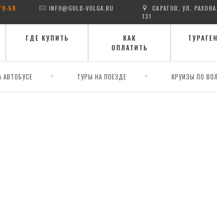
79-59
INFO@GOLD-VOLGA.RU
САРАТОВ, УЛ. РАХОВА
131
ГДЕ КУПИТЬ
КАК
ТУРАГЕ
ОПЛАТИТЬ
А АВТОБУСЕ
ТУРЫ НА ПОЕЗДЕ
КРУИЗЫ ПО ВОЛ
и - Медовые водопады - Пятигорск - Архыз - Обсерватория на горе Паст