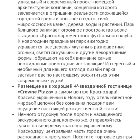
уникальный и современный проект немецкой
архитектурной компании, концепция которого
заключается в отрицании реальности сложившейся
городской среды и попытке создать свой
микрокосмос из камня, дерева, воды и растений. Парк
Галицкого занимает огромное пространство возле
стадиона «Краснодар» местного футбольного клуба.
К новогодним праздникам парк ежегодно
украшается: все деревья укутаны в разноцветные
огоньки, светятся кувшины и другие декоративные
формы, обращают на себя внимание самые
неожиданные новогодние инсталляции! Интересный и
необычный для нашего взгляда дизайн парка
заставит вас по настоящему восхититься этим
современным чудом!
Размещение в хорошей 4*-звездочной гостинице
«Crowne Plaza»
в самом центре Краснодара!
Красиво украшенный к Новому году отель известной
мировой цепочки без сомнения подарит вам
ощущение настоящей рождественской сказки!
Немного отдохнув после дороги и насыщенного
экскурсионного дня, конечно же, отправляйтесь
гулять по вечернему красочно украшенному
Краснодару, центральная часть города очень
располагает к прогулкам. Посетите торговые центры