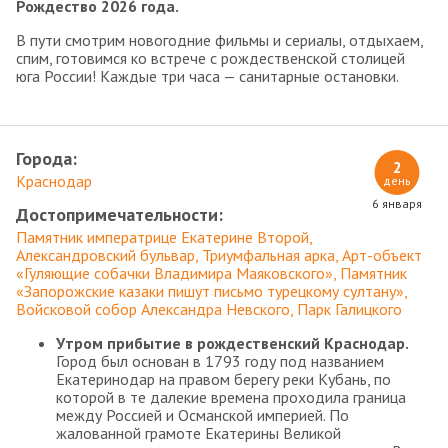
Рождество 2026 года.
В пути смотрим новогодние фильмы и сериалы, отдыхаем,
спим, готовимся ко встрече с рождественской столицей
юга России! Каждые три часа — санитарные остановки.
Города:
2
Краснодар
день
6 января
Достопримечательности:
Памятник императрице Екатерине Второй
Александровский бульвар
Триумфальная арка
Арт-объект
«Гуляющие собачки Владимира Маяковского»
Памятник
«Запорожские казаки пишут письмо турецкому султану»
Войсковой собор Александра Невского
Парк Галицкого
Утром прибытие в рождественский Краснодар.
Город был основан в 1793 году под названием
Екатеринодар на правом берегу реки Кубань, по
которой в те далекие времена проходила граница
между Россией и Османской империей. По
жалованной грамоте Екатерины Великой