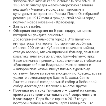
запорожские казаки стали осваивать эти земли. В
1860-х гг. благодаря железнодорожной станции
ведущей к Черному морю, стал торговым и
культурным центром юга России. После Октябрьской
революции 1917 года и гражданской войны город
получил новое название - Краснодар.
Завтрак в кафе.
Обзорная экскурсия по Краснодару
, во время
которой вы увидите основные
достопримечательности города. Это памятник
императрице Екатерине II, старинные особняки,
обелиск 200-летию Кубанского казачьего войска,
статую Авроры, Александровский бульвар, памятник
кошельку, платановую аллею, Триумфальную арку.
Ваше внимание привлекут современные арт-объекты
«Гуляющие собачки Владимира Маяковского» и
«Запорожские казаки пишут письмо турецкому
султану». Также во время экскурсии по Краснодару вы
увидите водонапорную башню Шухова, Свято-
Екатерининский кафедральный собор и Войсковой
собор Александра Невского и многое другое.
Прогулка по парку Галицкого — одной из самых
ярких достопримечательностей современного
Краснодара
. Парк был открыт в 2017 году и
построен силами мецената Сергея Галицкого. Это