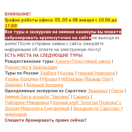
ВНИМАНИЕ!
График работы офиса: 03, 05 и 08 января с 10.00 до
17.00!
Все туры и экскурсии на зимние каникулы вы можете
забронировать круглосуточно на сайте
не выходя из
дома! После отправки заявки с сайта, ожидайте
информацию об оплате на электронную почту!
ЕСТЬ МЕСТА НА СЛЕДУЮЩИЕ ТУРЫ:
Рождественские туры:
Калуга+Полотняный завод
|
Рождество в Краснодаре
Туры по России:
Елабуга
|
Казань
|
Нижний Новгород
|
Рязань-Коломна
|
Москва
|
Чебоксары-Йошкар-Ола
|
Дивеево
|
Большое Болдино
Однодневные экскурсии из Саратова:
Хвалынск
|
Пенза
|
Зимний бал в усадьбе "Тарханы"
|
Саранск
|
Пайгарма+Макаровка
|
Конный клуб "Золотая Подкова" с
Дедом Морозом и Снегурочкой
|
Экскурсия по Саратову +
лмионарий
Спешите бронировать прямо сейчас!