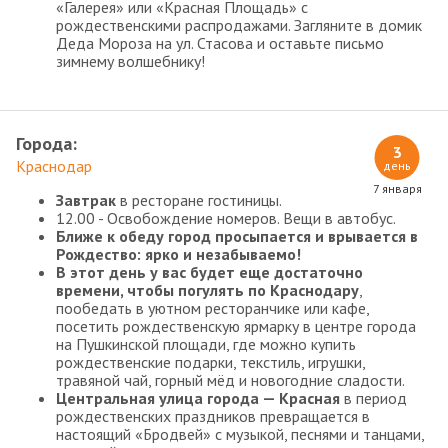
«Галерея» или «Красная Площадь» с
рождественскими распродажами. Загляните в домик
Деда Мороза на ул. Стасова и оставьте письмо
зимнему волшебнику!
Города:
3
Краснодар
день
7 января
Завтрак
в ресторане гостиницы.
12.00 - Освобождение номеров. Вещи в автобус.
Ближе к обеду город просыпается и врывается в
Рождество: ярко и незабываемо!
В этот день у вас будет еще достаточно
времени, чтобы погулять по Краснодару
,
пообедать в уютном ресторанчике или кафе,
посетить рождественскую ярмарку в центре города
на Пушкинской площади, где можно купить
рождественские подарки, текстиль, игрушки,
травяной чай, горный мёд и новогодние сладости.
Центральная улица города — Красная
в период
рождественских праздников превращается в
настоящий «Бродвей» с музыкой, песнями и танцами,