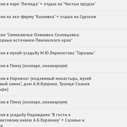
ия в парк "Легенда" + отдых на "Чистых прудах"
ия на эко-ферму "Казеевка" + отдых на Сурском
сия "Семиключье-Оленевка-Соловцовка:
орные источники Пензенского края"
сия в музей-усадьбу М.Ю.Лермонтова "Тарханы"
ия в Пензу (зоопарк, океанариум)
сия в Наровчат (подземный монастырь, музей
ный замок", дом А.И.Куприна, Троице-Сканов
ырь)
ия в Пензу (зоопарк, океанариум)
ия в усадьбу Надеждино "В гости к
антовому князю А.Б.Куракину" + Сазанье и
во