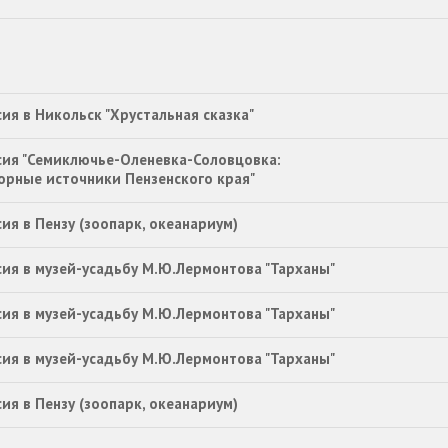
ия в Никольск "Хрустальная сказка"
сия "Семиключье-Оленевка-Соловцовка:
орные источники Пензенского края"
ия в Пензу (зоопарк, океанариум)
сия в музей-усадьбу М.Ю.Лермонтова "Тарханы"
сия в музей-усадьбу М.Ю.Лермонтова "Тарханы"
сия в музей-усадьбу М.Ю.Лермонтова "Тарханы"
ия в Пензу (зоопарк, океанариум)