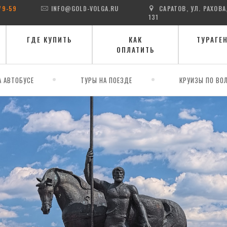
79-59
INFO@GOLD-VOLGA.RU
САРАТОВ, УЛ. РАХОВА
131
ГДЕ КУПИТЬ
КАК
ТУРАГЕ
ОПЛАТИТЬ
А АВТОБУСЕ
ТУРЫ НА ПОЕЗДЕ
КРУИЗЫ ПО ВОЛ